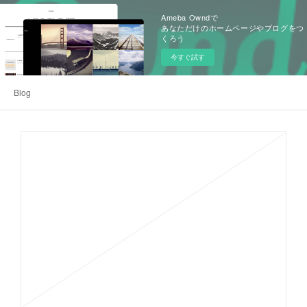
Ameba Owndで
あなただけのホームページやブログをつ
くろう
今すぐ試す
Blog